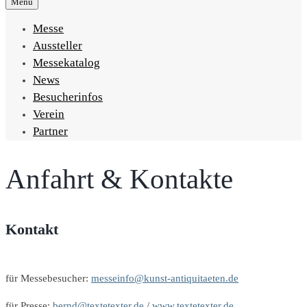
Menu
Messe
Aussteller
Messekatalog
News
Besucherinfos
Verein
Partner
Anfahrt & Kontakte
Kontakt
für Messebesucher:
messeinfo@kunst-antiquitaeten.de
für Presse:
bernd@textetexter.de
/
www.textetexter.de